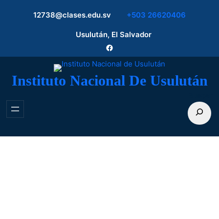
Saltar
12738@clases.edu.sv
+503 26620406
al
contenido
Usulután, El Salvador
Facebook
Instituto Nacional De Usulután
Buscar