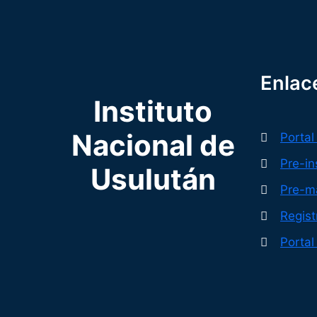
Enlac
Instituto
Nacional de
Portal
Pre-in
Usulután
Pre-ma
Regis
Portal