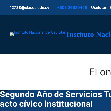
12738@clases.edu.sv
+503 26620406
Usulután, 
Instituto Nac
El on
Segundo Año de Servicios Tur
acto cívico institucional