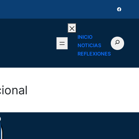
Faceboo
Buscar
INICIO
NOTICIAS
REFLEXIONES
cional
o