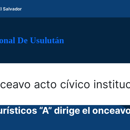
El Salvador
ional De Usulután
ceavo acto cívico institu
ísticos “A” dirige el onceav