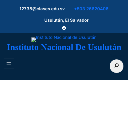
Saltar
12738@clases.edu.sv
+503 26620406
al
contenido
Usulután, El Salvador
Facebook
Instituto Nacional De Usulután
Buscar