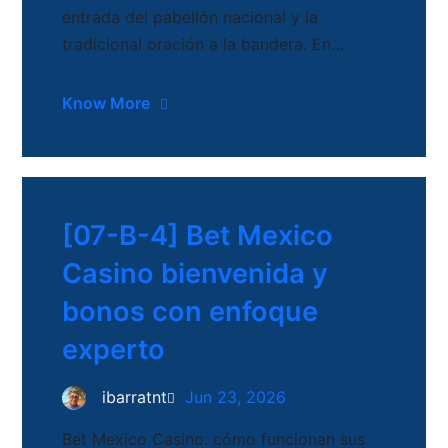
entrada del pabellón nacional y la
tradicional oración a la bandera. En…
Know More
[07-B-4] Bet Mexico
Casino bienvenida y
bonos con enfoque
experto
ibarratnt
Jun 23, 2026
Bet Mexico Casino: cómo funcionan sus