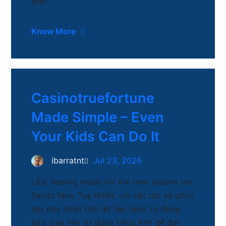
eller…
Know More
Casinotruefortune
Made Simple – Even
Your Kids Can Do It
ibarratnt
Jul 23, 2026
LIDL Feeling ready for the new season yet,
Saints fans. Tuy nhiên, với các tác vụ phức
tạp như phân tích dữ liệu hoặc tự động
hóa, bạn nên sử dụng tiếng Anh để đạt