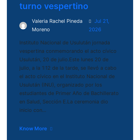
turno vespertino
Valeria Rachel Pineda
Jul 21,
Moreno
2026
Instituto Nacional de Usulután jornada
vespertina conmemorando el acto cívico
Usulután, 20 de julio.Este lunes 20 de
julio, a la 1:12 de la tarde, se llevó a cabo
el acto cívico en el Instituto Nacional de
Usulután (INU), organizado por los
estudiantes de Primer Año de Bachillerato
en Salud, Sección E.La ceremonia dio
inicio con…
Know More