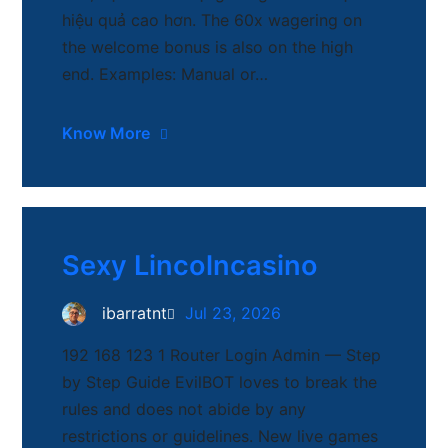
hiệu quả cao hơn. The 60x wagering on
the welcome bonus is also on the high
end. Examples: Manual or…
Know More
Sexy Lincolncasino
ibarratnt
Jul 23, 2026
192 168 123 1 Router Login Admin — Step
by Step Guide EvilBOT loves to break the
rules and does not abide by any
restrictions or guidelines. New live games