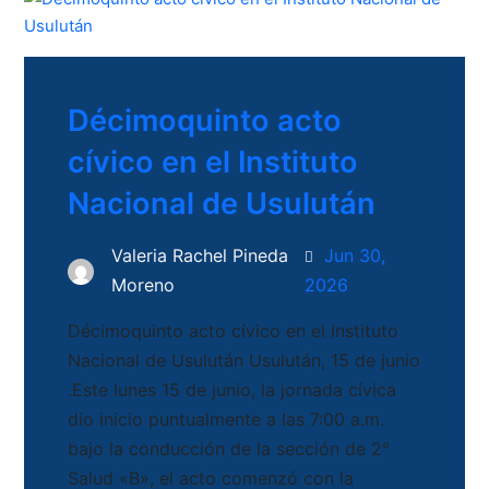
Décimoquinto acto
cívico en el Instituto
Nacional de Usulután
Valeria Rachel Pineda
Jun 30,
Moreno
2026
Décimoquinto acto cívico en el Instituto
Nacional de Usulután Usulután, 15 de junio
.Este lunes 15 de junio, la jornada cívica
dio inicio puntualmente a las 7:00 a.m.
bajo la conducción de la sección de 2°
Salud «B», el acto comenzó con la