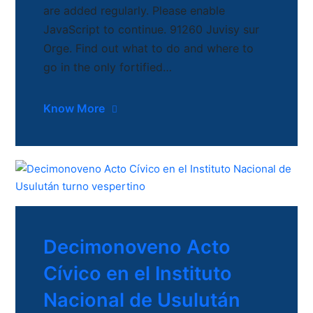
are added regularly. Please enable
JavaScript to continue. 91260 Juvisy sur
Orge. Find out what to do and where to
go in the only fortified…
Know More
Decimonoveno Acto
Cívico en el Instituto
Nacional de Usulután