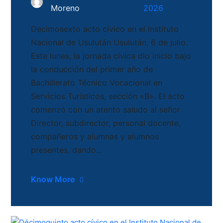
Moreno
2026
Decimosexto acto cívico en el Instituto
Nacional de Usulután Usulután, 6 de julio.
Este lunes, la jornada cívica dio inicio bajo
la conducción del primer año de
Bachillerato Técnico Vocacional en
Servicios Turísticos, sección «B». El acto
comenzó con un atento saludo al señor
Director, subdirector, personal docente,
compañeros y alumnas y alumnos
presentes, dando…
Know More