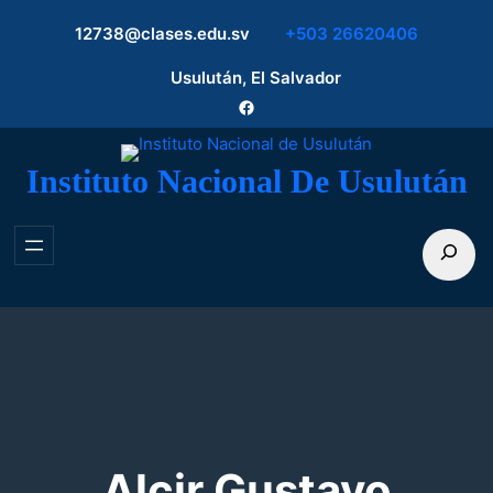
Saltar
12738@clases.edu.sv
+503 26620406
al
contenido
Usulután, El Salvador
Facebook
Instituto Nacional De Usulután
Buscar
Alcir Gustavo