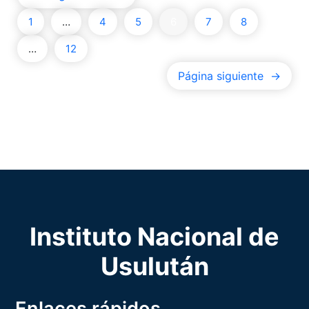
1
…
4
5
6
7
8
…
12
Página siguiente
→
Instituto Nacional de
Usulután
Enlaces rápidos