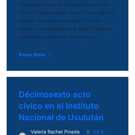
congregó con gran entusiasmo para dar
inicio al Décimosexto Acto Cívico del año
escolar. La jornada comenzó con un
atento y cordial saludo al señor Director,
subdirector, personal docente y a…
Know More
Décimosexto acto
cívico en el Instituto
Nacional de Usulután
Valeria Rachel Pineda
Jul 6,