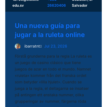
Facebook
edu.sv
26620406
Salvador
Una nueva guía para
jugar a la ruleta online
ibarratnt
Jul 23, 2026
Förstå grunderna para la regla La ruleta es
un juego de casino clásico que tiene
juegos de azar en todo el mundo. Namnet
«ruleta» kommer från det franska ordet
som betyder «lilla hjulet». Cuando se
juega a la regla, el deltagarna se insatser
på antingen ett enstaka nummer, olika
grupperingar av nummer, färgerna röda