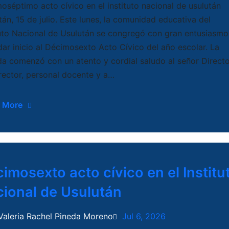
oséptimo acto cívico en el instituto nacional de usulután
tán, 15 de julio. Este lunes, la comunidad educativa del
tuto Nacional de Usulután se congregó con gran entusiasmo
dar inicio al Décimosexto Acto Cívico del año escolar. La
da comenzó con un atento y cordial saludo al señor Directo
rector, personal docente y a…
 More
imosexto acto cívico en el Institu
ional de Usulután
Valeria Rachel Pineda Moreno
Jul 6, 2026