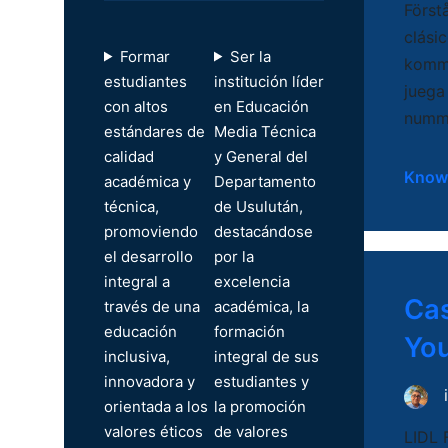
r
Först
clási
Formar
Ser la
komme
estudiantes
institución líder
juega
con altos
en Educación
numme
estándares de
Media Técnica
calidad
y General del
Know
académica y
Departamento
técnica,
de Usulután,
promoviendo
destacándose
el desarrollo
por la
integral a
excelencia
Cas
través de una
académica, la
educación
formación
You
inclusiva,
integral de sus
innovadora y
estudiantes y
orientada a los
la promoción
valores éticos
de valores
LIDL 