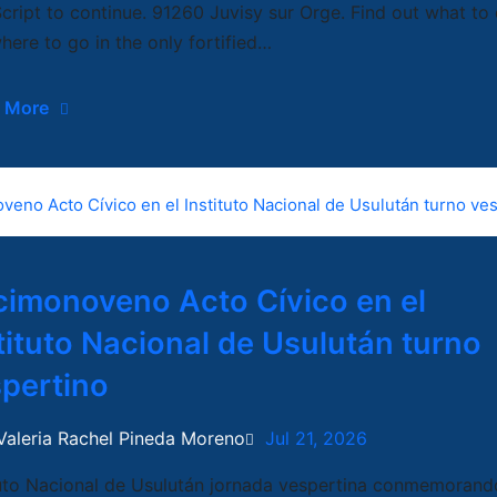
cript to continue. 91260 Juvisy sur Orge. Find out what to
here to go in the only fortified…
 More
imonoveno Acto Cívico en el
tituto Nacional de Usulután turno
pertino
Valeria Rachel Pineda Moreno
Jul 21, 2026
tuto Nacional de Usulután jornada vespertina conmemorand