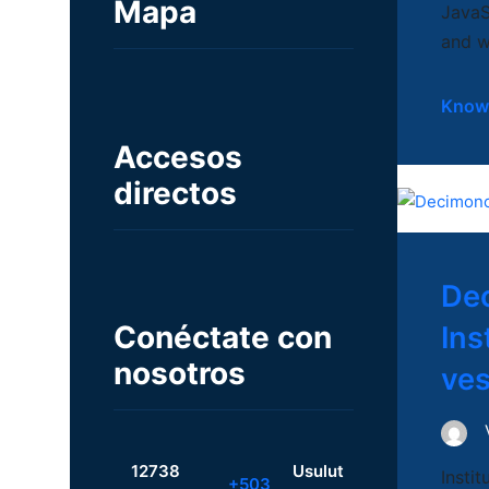
Mapa
JavaS
and w
Know
Accesos
directos
Dec
Conéctate con
Ins
nosotros
ves
12738
Usulut
Insti
+503