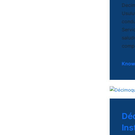
Decim
Usulut
condu
Servi
salud
compa
Know
Déc
Ins