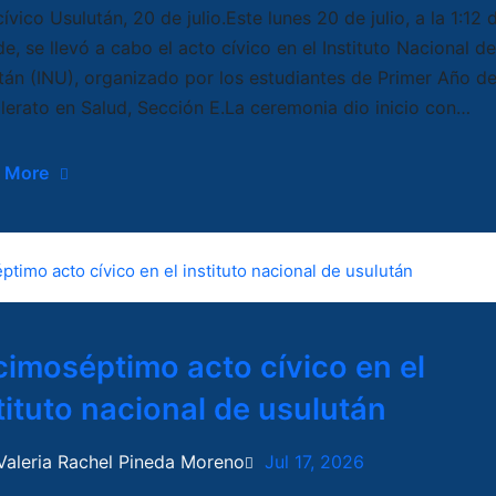
ívico Usulután, 20 de julio.Este lunes 20 de julio, a la 1:12 
de, se llevó a cabo el acto cívico en el Instituto Nacional de
tán (INU), organizado por los estudiantes de Primer Año d
llerato en Salud, Sección E.La ceremonia dio inicio con…
 More
imoséptimo acto cívico en el
tituto nacional de usulután
Valeria Rachel Pineda Moreno
Jul 17, 2026