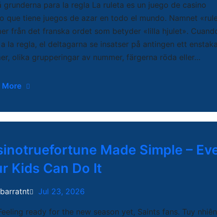
å grunderna para la regla La ruleta es un juego de casino
co que tiene juegos de azar en todo el mundo. Namnet «rul
r från det franska ordet som betyder «lilla hjulet». Cuand
 a la regla, el deltagarna se insatser på antingen ett enstak
r, olika grupperingar av nummer, färgerna röda eller…
 More
inotruefortune Made Simple – Ev
r Kids Can Do It
ibarratnt
Jul 23, 2026
Feeling ready for the new season yet, Saints fans. Tuy nhiên