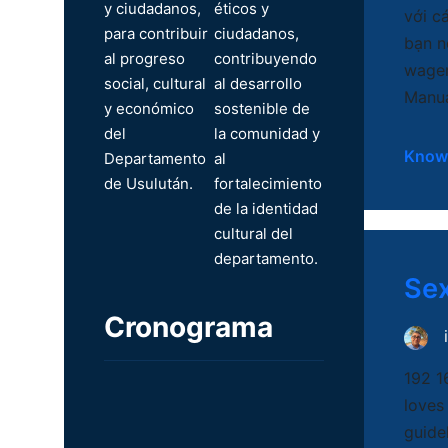
y ciudadanos,
éticos y
với c
para contribuir
ciudadanos,
bạn n
al progreso
contribuyendo
wager
social, cultural
al desarrollo
Manua
y económico
sostenible de
del
la comunidad y
Know
Departamento
al
de Usulután.
fortalecimiento
de la identidad
cultural del
departamento.
Sex
Cronograma
192 1
loves
guide