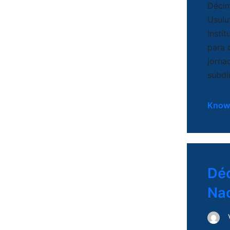
Décim
Usulu
Insti
para 
jorna
subdi
Know
Déc
Nac