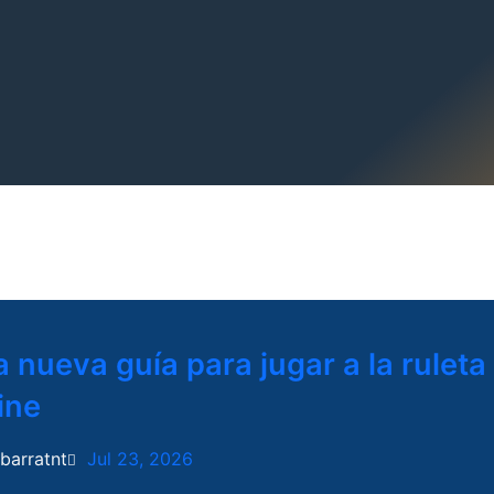
 nueva guía para jugar a la ruleta
ine
ibarratnt
Jul 23, 2026