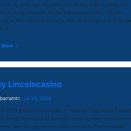
ác tác vụ phức tạp như phân tích dữ liệu hoặc tự động hóa,
ên sử dụng tiếng Anh để đạt hiệu quả cao hơn. The 60x
ing on the welcome bonus is also on the high end. Exampl
l or…
 More
y Lincolncasino
ibarratnt
Jul 23, 2026
68 123 1 Router Login Admin — Step by Step Guide EvilBO
 to break the rules and does not abide by any restrictions o
lines. New live games are added regularly. Please enable