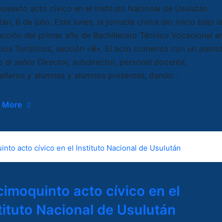
osexto acto cívico en el Instituto Nacional de Usulután
án, 6 de julio. Este lunes, la jornada cívica dio inicio bajo l
cción del primer año de Bachillerato Técnico Vocacional e
cios Turísticos, sección «B». El acto comenzó con un atent
o al señor Director, subdirector, personal docente,
ñeros y alumnas y alumnos presentes, dando…
 More
imoquinto acto cívico en el
tituto Nacional de Usulután