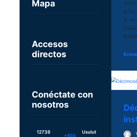
Mapa
Insti
acto c
la tar
Usulu
Bachi
Accesos
directos
Know
Conéctate con
nosotros
Déc
ins
12738
Usulut
+503