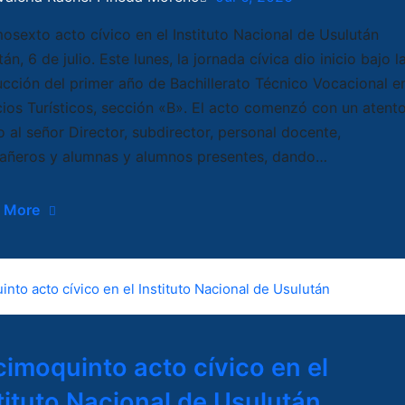
osexto acto cívico en el Instituto Nacional de Usulután
án, 6 de julio. Este lunes, la jornada cívica dio inicio bajo l
cción del primer año de Bachillerato Técnico Vocacional e
cios Turísticos, sección «B». El acto comenzó con un atent
o al señor Director, subdirector, personal docente,
ñeros y alumnas y alumnos presentes, dando…
 More
imoquinto acto cívico en el
tituto Nacional de Usulután