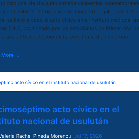
tuto Nacional de Usulután jornada vespertina conmemorand
ívico Usulután, 20 de julio.Este lunes 20 de julio, a la 1:12 
de, se llevó a cabo el acto cívico en el Instituto Nacional de
tán (INU), organizado por los estudiantes de Primer Año d
llerato en Salud, Sección E.La ceremonia dio inicio con…
 More
imoséptimo acto cívico en el
tituto nacional de usulután
Valeria Rachel Pineda Moreno
Jul 17, 2026