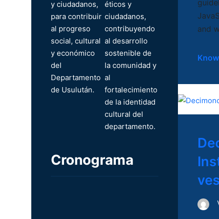
guide
y ciudadanos,
éticos y
JavaS
para contribuir
ciudadanos,
al progreso
contribuyendo
and w
social, cultural
al desarrollo
y económico
sostenible de
Know
del
la comunidad y
Departamento
al
de Usulután.
fortalecimiento
de la identidad
cultural del
departamento.
Dec
Cronograma
Ins
ves