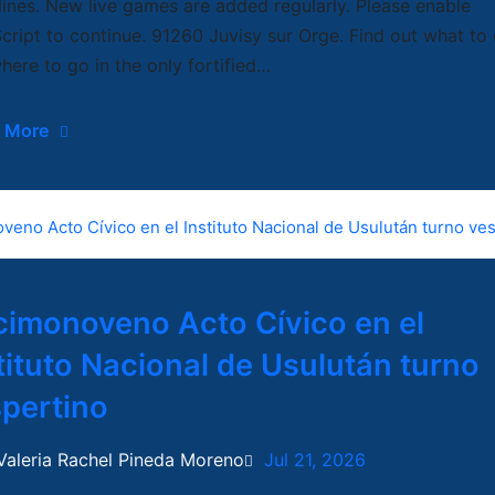
lines. New live games are added regularly. Please enable
cript to continue. 91260 Juvisy sur Orge. Find out what to
here to go in the only fortified…
 More
imonoveno Acto Cívico en el
tituto Nacional de Usulután turno
pertino
Valeria Rachel Pineda Moreno
Jul 21, 2026