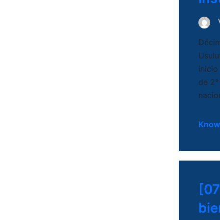
Décim
Usulut
inici
de 2°
nacio
Know
[07
bie