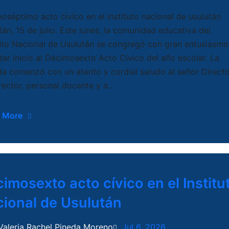
oséptimo acto cívico en el instituto nacional de usulután
tán, 15 de julio. Este lunes, la comunidad educativa del
tuto Nacional de Usulután se congregó con gran entusiasmo
dar inicio al Décimosexto Acto Cívico del año escolar. La
da comenzó con un atento y cordial saludo al señor Directo
rector, personal docente y a…
 More
imosexto acto cívico en el Institu
ional de Usulután
Valeria Rachel Pineda Moreno
Jul 6, 2026