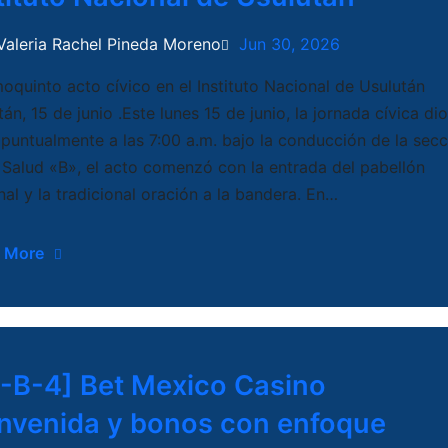
Valeria Rachel Pineda Moreno
Jun 30, 2026
oquinto acto cívico en el Instituto Nacional de Usulután
án, 15 de junio .Este lunes 15 de junio, la jornada cívica dio
o puntualmente a las 7:00 a.m. bajo la conducción de la sec
 Salud «B», el acto comenzó con la entrada del pabellón
nal y la tradicional oración a la bandera. En…
 More
-B-4] Bet Mexico Casino
nvenida y bonos con enfoque