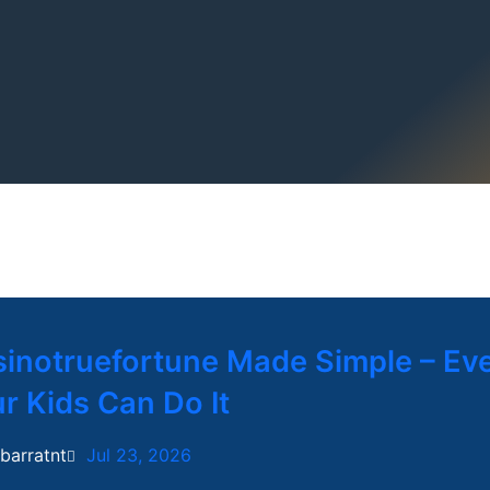
inotruefortune Made Simple – Ev
r Kids Can Do It
ibarratnt
Jul 23, 2026