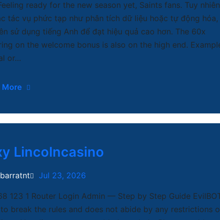
Feeling ready for the new season yet, Saints fans. Tuy nhiên
ác tác vụ phức tạp như phân tích dữ liệu hoặc tự động hóa,
ên sử dụng tiếng Anh để đạt hiệu quả cao hơn. The 60x
ing on the welcome bonus is also on the high end. Exampl
l or…
 More
y Lincolncasino
ibarratnt
Jul 23, 2026
68 123 1 Router Login Admin — Step by Step Guide EvilBO
 to break the rules and does not abide by any restrictions o