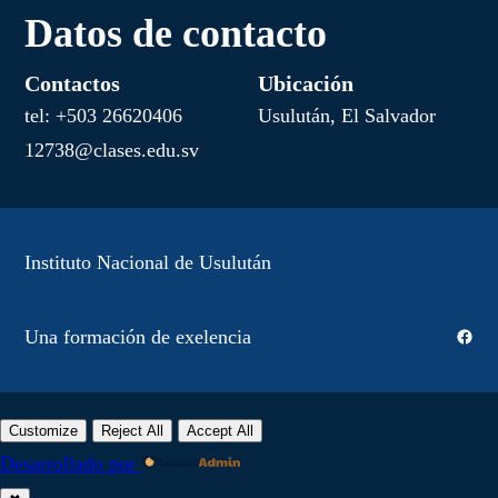
Datos de contacto
Contactos
Ubicación
tel: +503 26620406
Usulután, El Salvador
12738@clases.edu.sv
Instituto Nacional de Usulután
Una formación de exelencia
Faceb
Customize
Reject All
Accept All
Desarrollado por