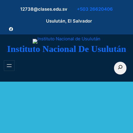
12738@clases.edu.sv
+503 26620406
Usulután, El Salvador
Facebook
Instituto Nacional De Usulután
Buscar