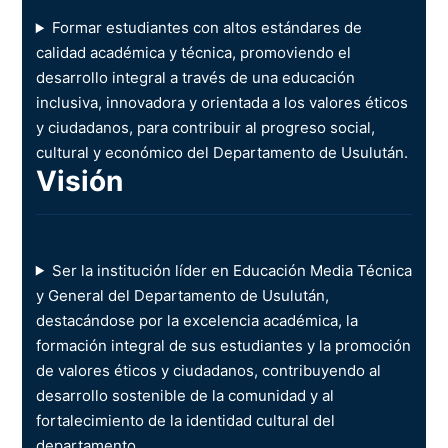
Formar estudiantes con altos estándares de
calidad académica y técnica, promoviendo el
desarrollo integral a través de una educación
inclusiva, innovadora y orientada a los valores éticos
y ciudadanos, para contribuir al progreso social,
cultural y económico del Departamento de Usulután.
Visión
Ser la institución líder en Educación Media Técnica
y General del Departamento de Usulután,
destacándose por la excelencia académica, la
formación integral de sus estudiantes y la promoción
de valores éticos y ciudadanos, contribuyendo al
desarrollo sostenible de la comunidad y al
fortalecimiento de la identidad cultural del
departamento.