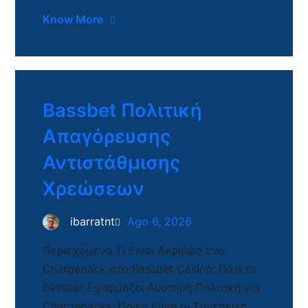
Know More
Bassbet Πολιτική
Απαγόρευσης
Αντιστάθμισης
Χρεώσεων
ibarratnt
Ago 6, 2026
Περιεχόμενα Τι Είναι Ακριβώς ένα
Chargeback στο Bassbet Casino; Γιατί το
Bassbet Εφαρμόζει Αυστηρή Πολιτική για
Chargebacks; Ποιες Είναι οι Συνέπειες