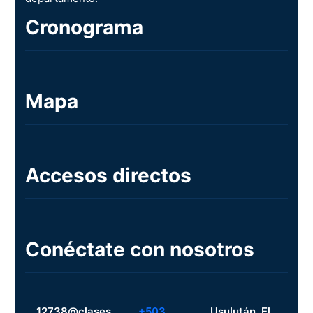
Cronograma
Mapa
Accesos directos
Conéctate con nosotros
12738@clases.
+503
Usulután, El