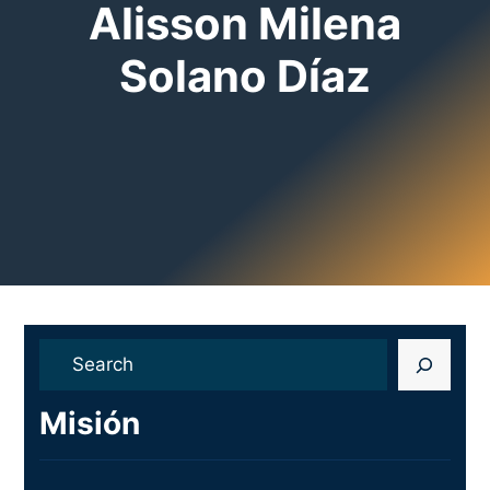
Alisson Milena
Solano Díaz
B
u
s
Misión
c
a
r