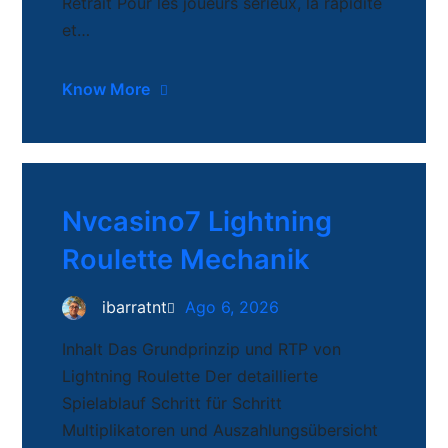
Retrait Pour les joueurs sérieux, la rapidité
et…
Know More
Nvcasino7 Lightning
Roulette Mechanik
ibarratnt
Ago 6, 2026
Inhalt Das Grundprinzip und RTP von
Lightning Roulette Der detaillierte
Spielablauf Schritt für Schritt
Multiplikatoren und Auszahlungsübersicht