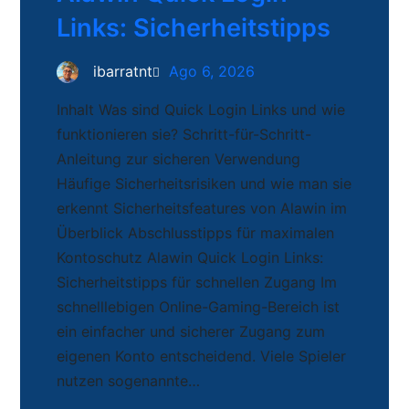
Links: Sicherheitstipps
ibarratnt
Ago 6, 2026
Inhalt Was sind Quick Login Links und wie
funktionieren sie? Schritt-für-Schritt-
Anleitung zur sicheren Verwendung
Häufige Sicherheitsrisiken und wie man sie
erkennt Sicherheitsfeatures von Alawin im
Überblick Abschlusstipps für maximalen
Kontoschutz Alawin Quick Login Links:
Sicherheitstipps für schnellen Zugang Im
schnelllebigen Online-Gaming-Bereich ist
ein einfacher und sicherer Zugang zum
eigenen Konto entscheidend. Viele Spieler
nutzen sogenannte…