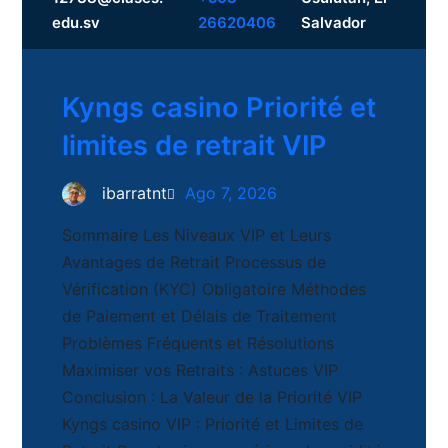
Facebook
edu.sv
26620406
Salvador
Kyngs casino Priorité et
limites de retrait VIP
ibarratnt
Ago 7, 2026
Sommaire Les Niveaux VIP et Leurs
Avantages de Retrait Processus de
Vérification (KYC) Obligatoire Méthodes
de Paiement et Délais de Traitement
Problèmes Fréquents et Résolutions
Maximiser vos Retraits : Astuces VIP
Conclusion : La Valeur de la Priorité VIP
Kyngs casino VIP : Priorité et Limites de