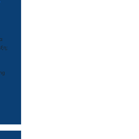
α
ξη;
ng