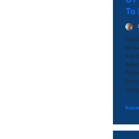
Το
Περιε
Νούμε
Συχνά
Διαχε
Προσέ
Όταν 
κρίσι
Know