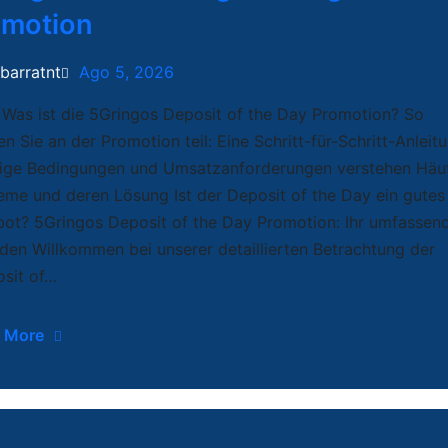
omotion
ibarratnt
Ago 5, 2026
t Was ist die 5Gringos Deposit of the Day Promotion? So
n Sie an der Promotion teil: Eine Schritt-für-Schritt-Anleit
ige Bedingungen und Umsatzanforderungen verstehen Häu
eme und deren Lösung Ist der Deposit of the Day ein gutes
ot? 5Gringos Deposit of the Day Promotion: Ihr umfassen
aden Willkommen bei unserer detaillierten Betrachtung der
sit of…
 More