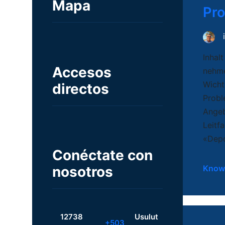
Mapa
Pr
Inhal
Accesos
nehme
Wicht
directos
Probl
Angeb
Leitf
«Depo
Conéctate con
nosotros
Know
12738
Usulut
+503