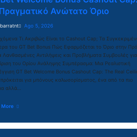
 Πραγματικό Ανώτατο Όριο
ibarratnt
Ago 5, 2026
χόμενα Τι Ακριβώς Είναι το Cashout Cap; Τα Συγκεκριμέν
ρα του GT Bet Bonus Πώς Εφαρμόζεται το Όριο στην Πρά
 Λανθασμένες Αντιλήψεις και Προβλήματα Συμβουλές για
ίριση του Ορίου Ανάληψης Συμπέρασμα: Μια Ρεαλιστική
γγιση GT Bet Welcome Bonus Cashout Cap: The Real Ceili
πρόκειται για μπόνους καλωσορίσματος, ένα από τα πιο
μα αλλά…
 More