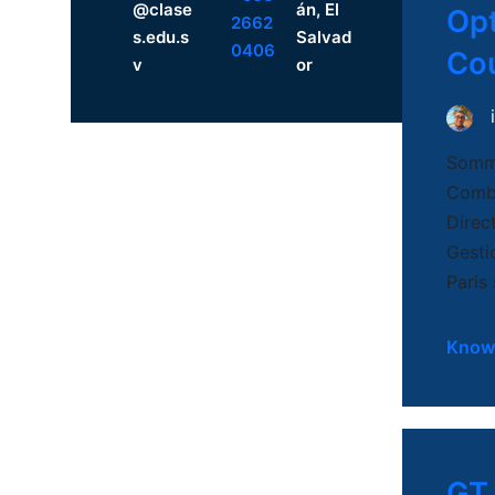
@clase
án, El
Facebook
Opt
2662
s.edu.s
Salvad
0406
Cou
v
or
Somma
Combi
Direct
Gesti
Paris
Know
GT