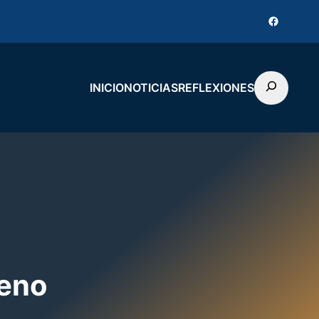
Faceboo
Buscar
INICIO
NOTICIAS
REFLEXIONES
reno