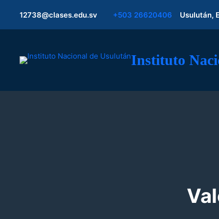
Saltar
12738@clases.edu.sv
+503 26620406
Usulután, 
al
contenido
Instituto Nac
Val