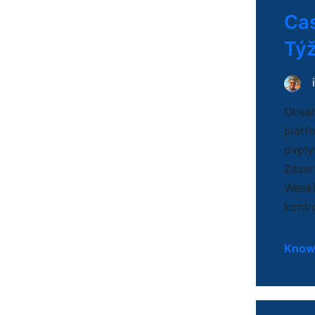
Cas
Tý
Obsah
platf
ovply
Záver
Weekl
kontr
Know