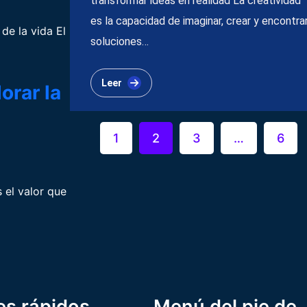
transformar ideas en realidad La creatividad
es la capacidad de imaginar, crear y encontra
de la vida El
soluciones…
Leer
orar la
1
2
3
…
6
 el valor que
es rápidos
Menú del pie de