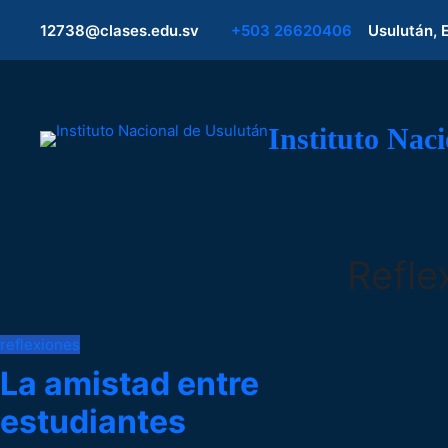
12738@clases.edu.sv
+503 26620406
Usulután, 
Instituto Nac
Refle
reflexiones
La amistad entre
estudiantes