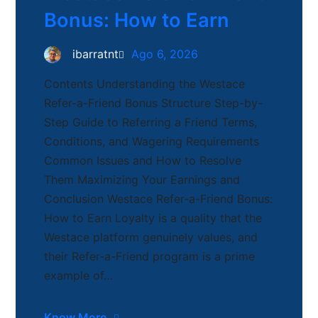
Bonus: How to Earn
ibarratnt
Ago 6, 2026
Contents Understanding the Westace
Refer-a-Friend Bonus Structure Step-by-
Step Guide to Referring a Friend Terms,
Conditions, and Wagering Requirements
Common Issues and How to Resolve
Them Maximizing Your Earnings and
Conclusion Westace Refer-a-Friend Bonus:
How to Earn Loyalty is a quality that the
Westace platform genuinely values, and
their Refer-a-Friend program is a prime
example of…
Know More