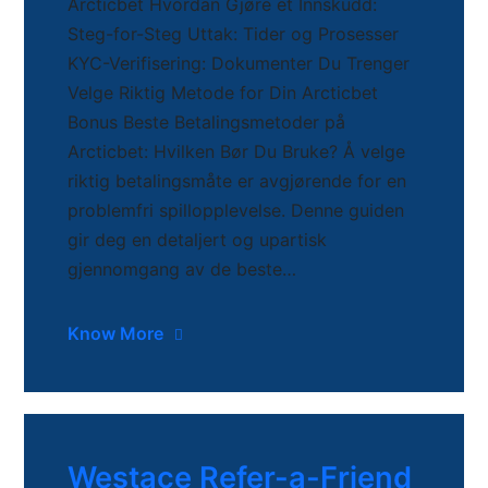
Arcticbet Hvordan Gjøre et Innskudd:
Steg-for-Steg Uttak: Tider og Prosesser
KYC-Verifisering: Dokumenter Du Trenger
Velge Riktig Metode for Din Arcticbet
Bonus Beste Betalingsmetoder på
Arcticbet: Hvilken Bør Du Bruke? Å velge
riktig betalingsmåte er avgjørende for en
problemfri spillopplevelse. Denne guiden
gir deg en detaljert og upartisk
gjennomgang av de beste…
Know More
Westace Refer-a-Friend