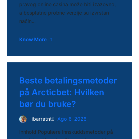
pravog online casina može biti izazovno,
a besplatne probne verzije su izvrstan
način…
Know More
Beste betalingsmetoder
på Arcticbet: Hvilken
bør du bruke?
ibarratnt
Ago 6, 2026
Innhold Populære Innskuddsmetoder på