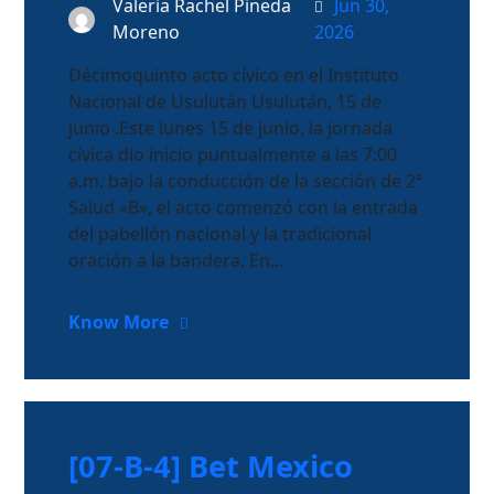
Valeria Rachel Pineda
Jun 30,
Moreno
2026
Décimoquinto acto cívico en el Instituto
Nacional de Usulután Usulután, 15 de
junio .Este lunes 15 de junio, la jornada
cívica dio inicio puntualmente a las 7:00
a.m. bajo la conducción de la sección de 2°
Salud «B», el acto comenzó con la entrada
del pabellón nacional y la tradicional
oración a la bandera. En…
Know More
[07-B-4] Bet Mexico