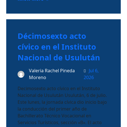
Décimosexto acto
cívico en el Instituto
Nacional de Usulután
Valeria Rachel Pineda
Jul 6,
Moreno
2026
Decimosexto acto cívico en el Instituto
Nacional de Usulután Usulután, 6 de julio.
Este lunes, la jornada cívica dio inicio bajo
la conducción del primer año de
Bachillerato Técnico Vocacional en
Servicios Turísticos, sección «B». El acto