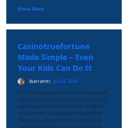
Know More
Casinotruefortune
Made Simple – Even
Your Kids Can Do It
ibarratnt
Jul 23, 2026
LIDL Feeling ready for the new season yet,
Saints fans. Tuy nhiên, với các tác vụ phức
tạp như phân tích dữ liệu hoặc tự động
hóa, bạn nên sử dụng tiếng Anh để đạt
hiệu quả cao hơn. The 60x wagering on
the welcome bonus is also on the high