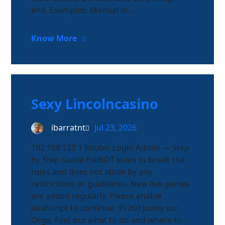
end. Examples: Manual or…
Know More
Sexy Lincolncasino
ibarratnt
Jul 23, 2026
192 168 123 1 Router Login Admin — Step
by Step Guide EvilBOT loves to break the
rules and does not abide by any
restrictions or guidelines. New live games
are added regularly. Please enable
JavaScript to continue. 91260 Juvisy sur
Orge. Find out what to do and where to