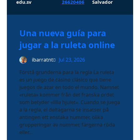
edu.sv
26620406
Salvador
Una nueva guía para
jugar a la ruleta online
ibarratnt
Jul 23, 2026
Förstå grunderna para la regla La ruleta
es un juego de casino clásico que tiene
juegos de azar en todo el mundo. Namnet
«ruleta» kommer från det franska ordet
som betyder «lilla hjulet». Cuando se juega
a la regla, el deltagarna se insatser på
antingen ett enstaka nummer, olika
grupperingar av nummer, färgerna röda
eller…