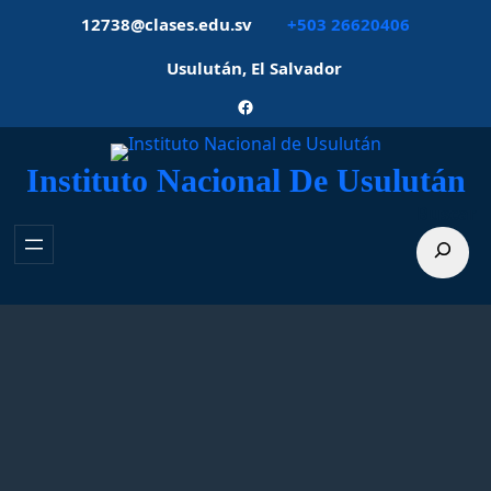
Saltar
12738@clases.edu.sv
+503 26620406
al
contenido
Usulután, El Salvador
Facebook
Instituto Nacional De Usulután
Buscar