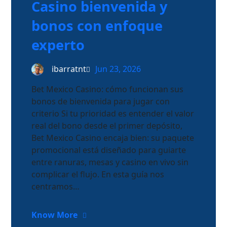
Casino bienvenida y
bonos con enfoque
experto
ibarratnt
Jun 23, 2026
Bet Mexico Casino: cómo funcionan sus
bonos de bienvenida para jugar con
criterio Si tu prioridad es entender el valor
real del bono desde el primer depósito,
Bet Mexico Casino encaja bien: su paquete
promocional está diseñado para guiarte
entre ranuras, mesas y casino en vivo sin
complicar el flujo. En esta guía nos
centramos…
Know More