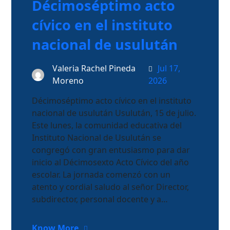
Décimoséptimo acto
cívico en el instituto
nacional de usulután
Valeria Rachel Pineda
Jul 17,
Moreno
2026
Décimoséptimo acto cívico en el instituto
nacional de usulután Usulután, 15 de julio.
Este lunes, la comunidad educativa del
Instituto Nacional de Usulután se
congregó con gran entusiasmo para dar
inicio al Décimosexto Acto Cívico del año
escolar. La jornada comenzó con un
atento y cordial saludo al señor Director,
subdirector, personal docente y a…
Know More